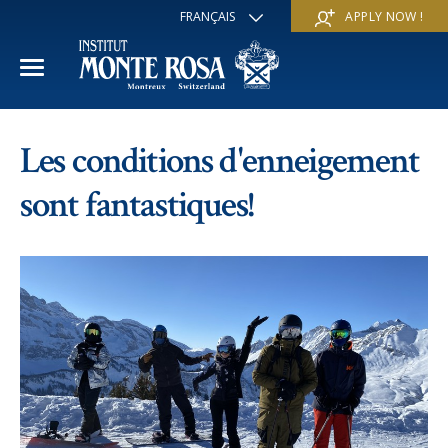
FRANÇAIS
APPLY NOW !
ENGLISH
DEUTSCH
ITALIANO
ESPAÑOL
ANNÉE ACADÉMIQUE
РУССКИЙ
Les conditions d'enneigement
日本
Section internationale
COURS D'ÉTÉ
中文
sont fantastiques!
Economie et affaires
Découvrir
COURS D'HIVER
Programme Trans-académique
Services
Découvrir
IE PROGRAMME
Langues
Programmes spéciaux
Services
L'ÉCOLE
Sports et arts
Inscriptions
Inscriptions
Mission et valeur pédagogique
A propos de nous
Programmes à la carte
FAQ
FAQ
Vie scolaire
Historique
Contact