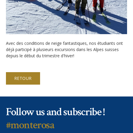
Inscriptions
Atmosphère en classe
Actualités
Apply
Hébergement
Galeries
FAQ
Campus
Notre Restaurant
Offres d'emploi
Avec des conditions de neige fantastiques, nos étudiants ont
déjà participé à plusieurs excursions dans les Alpes suisses
Cours de vacances d'été
Sécurité
Liens
depuis le début du trimestre d'hiver!
Cours de vacances d'hiver
Monte Rosa… Et après?
Virtual tour
Graduation
RETOUR
Fête des Narcisses
Inscription & Tarifs
Politique de confidentialité
4km Run for Fun
FAQ
Bal du Printemps
Follow us and subscribe !
Information générale
Histoire
Année académique
#monterosa
Camps d'été et d'hiver