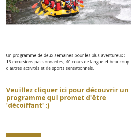
Inscriptions
Atmosphère en classe
Actualités
Apply
Hébergement
Galeries
FAQ
Campus
Notre Restaurant
Offres d'emploi
Cours de vacances d'été
Un programme de deux semaines pour les plus aventureux :
Sécurité
Liens
13 excursions passionnantes, 40 cours de langue et beaucoup
Cours de vacances d'hiver
d'autres activités et de sports sensationnels.
Monte Rosa… Et après?
Virtual tour
Graduation
Fête des Narcisses
Inscription & Tarifs
Politique de confidentialité
Veuillez cliquer ici pour découvrir un
4km Run for Fun
programme qui promet d'être
FAQ
'décoiffant' :)
Bal du Printemps
Information générale
Histoire
Année académique
Camps d'été et d'hiver