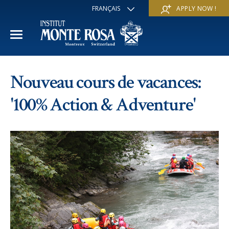
FRANÇAIS
APPLY NOW !
ENGLISH
DEUTSCH
ITALIANO
ESPAÑOL
ANNÉE ACADÉMIQUE
РУССКИЙ
Nouveau cours de vacances:
日本
Section internationale
COURS D'ÉTÉ
中文
'100% Action & Adventure'
Economie et affaires
Découvrir
COURS D'HIVER
Programme Trans-académique
Services
Découvrir
IE PROGRAMME
Langues
Programmes spéciaux
Services
L'ÉCOLE
Sports et arts
Inscriptions
Inscriptions
Mission et valeur pédagogique
A propos de nous
Programmes à la carte
FAQ
FAQ
Vie scolaire
Historique
Contact