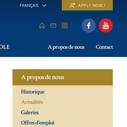
FRANÇAIS
APPLY NOW !
ENGLISH
DEUTSCH
ITALIANO
ESPAÑOL
РУССКИЙ
COLE
A propos de nous
Contact
日本
中文
A propos de nous
Historique
Actualités
Galeries
Offres d'emploi