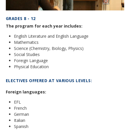
Inscriptions
Atmosphère en classe
Actualités
GRADES 8 - 12
Apply
Hébergement
The program for each year includes:
Galeries
FAQ
English Literature and English Language
Campus
Notre Restaurant
Offres d'emploi
Mathematics
Science (Chemistry, Biology, Physics)
Cours de vacances d'été
Sécurité
Liens
Social Studies
Cours de vacances d'hiver
Foreign Language
Physical Education
Monte Rosa… Et après?
Virtual tour
Graduation
Fête des Narcisses
ELECTIVES OFFERED AT VARIOUS LEVELS:
Inscription & Tarifs
Politique de confidentialité
4km Run for Fun
Foreign languages:
FAQ
Bal du Printemps
EFL
Information générale
French
Histoire
German
Année académique
Italian
Spanish
Camps d'été et d'hiver