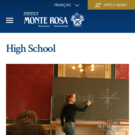
FRANÇAIS
APPLY NOW !
ENGLISH
DEUTSCH
ITALIANO
ESPAÑOL
ANNÉE ACADÉMIQUE
РУССКИЙ
High School
日本
Section internationale
COURS D'ÉTÉ
中文
Economie et affaires
Découvrir
COURS D'HIVER
Programme Trans-académique
Services
Découvrir
IE PROGRAMME
Langues
Programmes spéciaux
Services
L'ÉCOLE
Sports et arts
Inscriptions
Inscriptions
Mission et valeur pédagogique
A propos de nous
Programmes à la carte
FAQ
FAQ
Vie scolaire
Historique
Contact