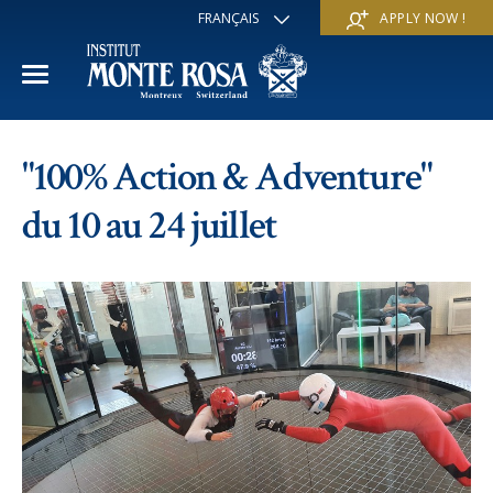
FRANÇAIS
APPLY NOW !
ENGLISH
DEUTSCH
ITALIANO
ESPAÑOL
ANNÉE ACADÉMIQUE
РУССКИЙ
"100% Action & Adventure"
日本
Section internationale
COURS D'ÉTÉ
中文
du 10 au 24 juillet
Economie et affaires
Découvrir
COURS D'HIVER
Programme Trans-académique
Services
Découvrir
IE PROGRAMME
Langues
Programmes spéciaux
Services
L'ÉCOLE
Sports et arts
Inscriptions
Inscriptions
Mission et valeur pédagogique
A propos de nous
Programmes à la carte
FAQ
FAQ
Vie scolaire
Historique
Contact