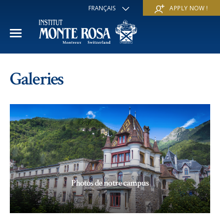
FRANÇAIS
APPLY NOW !
ENGLISH
DEUTSCH
ITALIANO
ESPAÑOL
ANNÉE ACADÉMIQUE
РУССКИЙ
Galeries
日本
Section internationale
COURS D'ÉTÉ
中文
Economie et affaires
Découvrir
COURS D'HIVER
Programme Trans-académique
Services
Découvrir
IE PROGRAMME
Langues
Programmes spéciaux
Services
L'ÉCOLE
Photos de notre campus
Sports et arts
Inscriptions
Inscriptions
Mission et valeur pédagogique
A propos de nous
Programmes à la carte
FAQ
FAQ
Vie scolaire
Historique
Contact