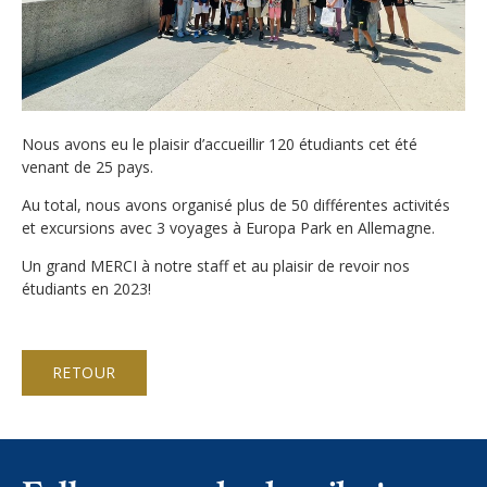
Inscriptions
Atmosphère en classe
Actualités
Apply
Hébergement
Galeries
FAQ
Campus
Nous avons eu le plaisir d’accueillir 120 étudiants cet été
Notre Restaurant
Offres d'emploi
venant de 25 pays.
Cours de vacances d'été
Sécurité
Liens
Au total, nous avons organisé plus de 50 différentes activités
Cours de vacances d'hiver
et excursions avec 3 voyages à Europa Park en Allemagne.
Monte Rosa… Et après?
Virtual tour
Graduation
Un grand MERCI à notre staff et au plaisir de revoir nos
étudiants en 2023!
Fête des Narcisses
Inscription & Tarifs
Politique de confidentialité
4km Run for Fun
FAQ
Bal du Printemps
RETOUR
Information générale
Histoire
Année académique
Camps d'été et d'hiver