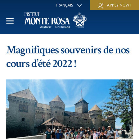
FRANÇAIS
APPLY NOW !
ENGLISH
DEUTSCH
ITALIANO
ESPAÑOL
ANNÉE ACADÉMIQUE
РУССКИЙ
Magnifiques souvenirs de nos
日本
Section internationale
COURS D'ÉTÉ
中文
cours d’été 2022 !
Economie et affaires
Découvrir
COURS D'HIVER
Programme Trans-académique
Services
Découvrir
IE PROGRAMME
Langues
Programmes spéciaux
Services
L'ÉCOLE
Sports et arts
Inscriptions
Inscriptions
Mission et valeur pédagogique
A propos de nous
Programmes à la carte
FAQ
FAQ
Vie scolaire
Historique
Contact