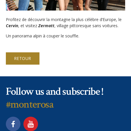
Inscriptions
Atmosphère en classe
Actualités
Profitez de découvrir la montagne la plus célèbre d’Europe, le
Apply
Hébergement
Cervin
, et visitez
Zermatt
, village pittoresque sans voitures.
Galeries
FAQ
Un panorama alpin à couper le souffle.
Campus
Notre Restaurant
Offres d'emploi
Cours de vacances d'été
Sécurité
Liens
RETOUR
Cours de vacances d'hiver
Monte Rosa… Et après?
Virtual tour
Graduation
Fête des Narcisses
Inscription & Tarifs
Politique de confidentialité
Follow us and subscribe !
4km Run for Fun
FAQ
Bal du Printemps
#monterosa
Information générale
Histoire
Année académique
Camps d'été et d'hiver