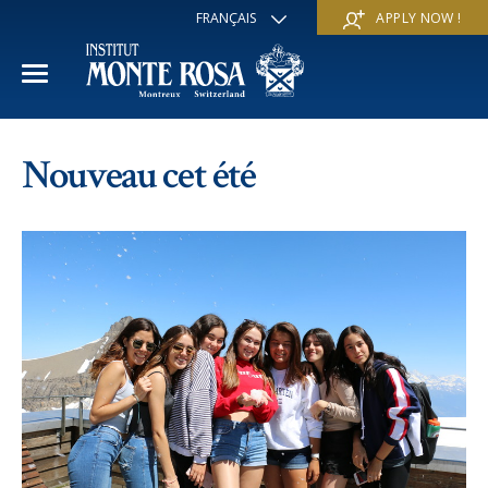
FRANÇAIS
APPLY NOW !
ENGLISH
DEUTSCH
ITALIANO
ESPAÑOL
ANNÉE ACADÉMIQUE
РУССКИЙ
Nouveau cet été
日本
Section internationale
COURS D'ÉTÉ
中文
Economie et affaires
Découvrir
COURS D'HIVER
Programme Trans-académique
Services
Découvrir
IE PROGRAMME
Langues
Programmes spéciaux
Services
L'ÉCOLE
Sports et arts
Inscriptions
Inscriptions
Mission et valeur pédagogique
A propos de nous
Programmes à la carte
FAQ
FAQ
Vie scolaire
Historique
Contact