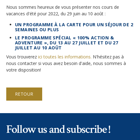
Inscriptions
Nous sommes heureux de vous présenter nos cours de
Atmosphère en classe
Actualités
vacances d'été pour 2022, du 29 juin au 10 août :
Apply
UN PROGRAMME À LA CARTE POUR UN SÉJOUR DE 2
Hébergement
Galeries
SEMAINES OU PLUS
FAQ
LE PROGRAMME SPÉCIAL « 100% ACTION &
Campus
Notre Restaurant
ADVENTURE », DU 13 AU 27 JUILLET ET DU 27
Offres d'emploi
JUILLET AU 10 AOÛT
Cours de vacances d'été
Vous trouverez
ici toutes les informations.
N'hésitez pas à
Sécurité
Liens
Cours de vacances d'hiver
nous contacter si vous avez besoin d'aide, nous sommes à
votre disposition!
Monte Rosa… Et après?
Virtual tour
Graduation
Fête des Narcisses
Inscription & Tarifs
Politique de confidentialité
RETOUR
4km Run for Fun
FAQ
Bal du Printemps
Information générale
Histoire
Follow us and subscribe !
Année académique
Camps d'été et d'hiver