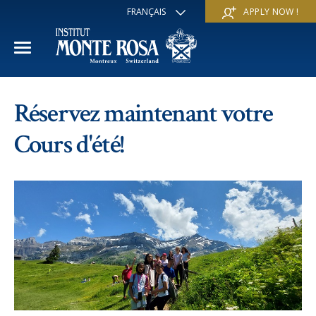
FRANÇAIS
APPLY NOW !
ENGLISH
DEUTSCH
ITALIANO
ESPAÑOL
ANNÉE ACADÉMIQUE
РУССКИЙ
Réservez maintenant votre
日本
Section internationale
COURS D'ÉTÉ
中文
Cours d'été!
Economie et affaires
Découvrir
COURS D'HIVER
Programme Trans-académique
Services
Découvrir
IE PROGRAMME
Langues
Programmes spéciaux
Services
L'ÉCOLE
Sports et arts
Inscriptions
Inscriptions
Mission et valeur pédagogique
A propos de nous
Programmes à la carte
FAQ
FAQ
Vie scolaire
Historique
Contact